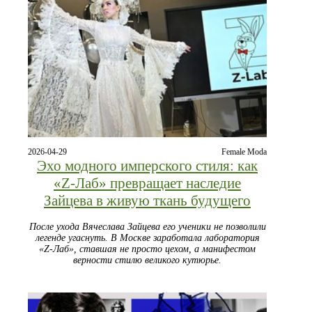
2026-04-29
Female Moda
Эхо модного имперского стиля: как
«Z-Лаб» превращает наследие
Зайцева в живую ткань будущего
После ухода Вячеслава Зайцева его ученики не позволили
легенде угаснуть. В Москве заработала лаборатория
«Z-Лаб», ставшая не просто цехом, а манифестом
верности стилю великого кутюрье.