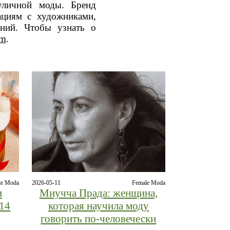
 уличной моды. Бренд
ациям с художниками,
ений. Чтобы узнать о
om
.
le Moda
2026-05-11
Female Moda
и
Миучча Прада: женщина,
 14
которая научила моду
говорить по-человечески