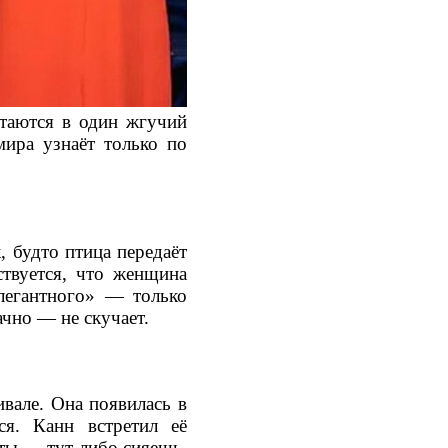
етаются в один жгучий
мира узнаёт только по
 будто птица передаёт
твуется, что женщина
элегантного» — только
ачно — не скучает.
вале. Она появилась в
ся. Канн встретил её
 ты — тут либо сияешь,