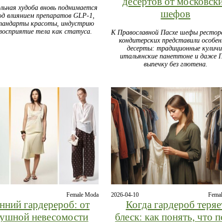
десертов от московск
льная худоба вновь поднимается
шефов
од влиянием препаратов GLP‑1,
тандарты красоты, индустрию
восприятие тела как статуса.
К Православной Пасхе шефы рестор
кондитерских представили особе
десерты: традиционные куличи
итальянские панеттоне и даже 
выпечку без глютена.
Female Moda
2026-04-10
Fema
нний гардерероб: от
Когда гардероб теряе
душной невесомости
блеск: как понять, что 