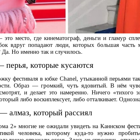
 это место, где кинематограф, деньги и гламур спл
бок вдруг попадают люди, которых большая часть 
 Да. Но именно так и случилось.
 перья, которые кусаются
жку фестиваля в юбке Chanel, утыканной перьями так,
ости. Образ — громкий, чуть ядовитый. В нём чувс
 смотрят, и делает это намеренно. Ничего «тихого 
оторый либо воскиплексует, либо отталкивает. Однозн
— алмаз, который рассиял
ма 2» многие не ожидали увидеть на Каннском фести
тикой человека, которому куда-то нужно пробить
ала точно отражали огонь. Здесь не спросишь, откуда