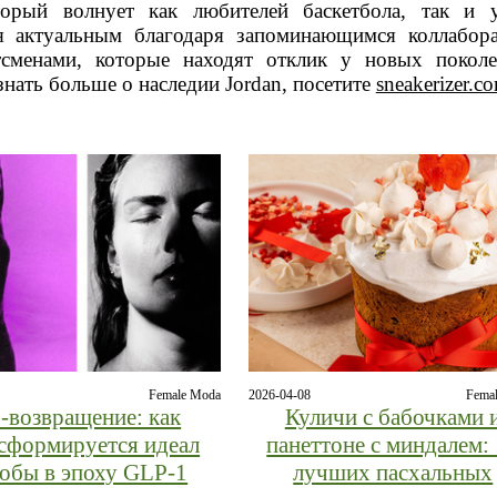
торый волнует как любителей баскетбола, так и
ся актуальным благодаря запоминающимся коллабор
сменами, которые находят отклик у новых покол
знать больше о наследии Jordan, посетите
sneakerizer.c
Female Moda
2026-04-08
Fema
‑возвращение: как
Куличи с бабочками 
сформируется идеал
панеттоне с миндалем:
обы в эпоху GLP‑1
лучших пасхальных