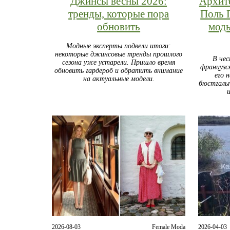
Джинсы весны 2026:
Архите
тренды, которые пора
Поль 
обновить
моды
Модные эксперты подвели итоги:
некоторые джинсовые тренды прошлого
В чес
сезона уже устарели. Пришло время
французс
обновить гардероб и обратить внимание
его 
на актуальные модели.
бюстгаль
2026-08-03
Female Moda
2026-04-03