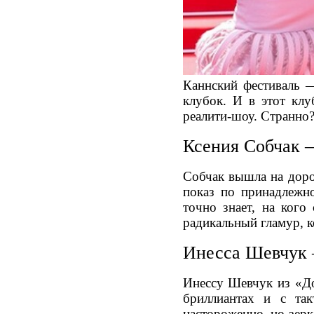
Каннский фестиваль —
клубок. И в этот клу
реалити-шоу. Странно?
Ксения Собчак —
Собчак вышла на доро
показ по принадлежн
точно знает, на кого
радикальный гламур, к
Инесса Шевчук 
Инессу Шевчук из «До
бриллиантах и с так
настороженно, но зерк