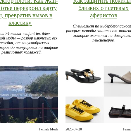
ктор плоти: Как Жан-
Как защитить пожилы
Готье перекроил карту
близких от сетевых
, превратив вызов в
аферистов
классику
Специалист по кибербезопаснос
раскрыл методы защиты от мошенн
ть 74-летия «enfant terrible»
которые охотятся на доверчив
кой моды — разбор ключевых вех
пенсионеров.
наследия, от конусообразных
теров до татуировок на шифоне
и религиозных коллажей.
Female Moda
2026-07-20
Fema