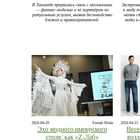
В Таиланде прервалась связь с москвичами
Экстрема
— фитнес-моделью и её партнёром по
в моду п
ритуальным услугам, вызвав беспокойство
меняя с
близких и правоохранителей.
моды и 
2026-04-29
Female Moda
2026-04-23
Эхо модного имперского
Весе
стиля: как «Z-Лаб»
воз