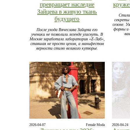
превращает наследие
круже
Зайцева в живую ткань
Стили
будущего
секреты
сезоне. У
формы и
После ухода Вячеслава Зайцева его
ва
ученики не позволили легенде угаснуть. В
Москве заработала лаборатория «Z-Лаб»,
ставшая не просто цехом, а манифестом
верности стилю великого кутюрье.
2026-04-07
Female Moda
2026-04-24