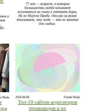
их
77 лет — возраст, в котором
большинство людей начинают
жаловаться на спину и готовить борщ.
Но не Миучча Прада. Она раз за разом
анов и
доказывает, что мода — это не занятие
нные
для слабых.
,
ПП-
2026-06-08
Female Moda
le Moda
Топ‑10 сайтов‑агрегаторов
т
промокодов и их
пора