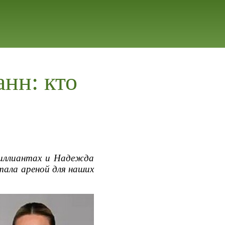
анн: кто
риллиантах и Надежда
тала ареной для наших