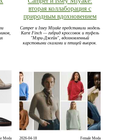
х
Camper и Issey Miyake:
вторая коллаборация с
природным вдохновением
ти
Camper и Issey Miyake представили модель
иков,
Karst Finch — гибрид кроссовок и туфель
ых
"Мэри-Джейн", вдохновленный
карстовыми скалами и птицей вьюрок.
le Moda
2026-04-18
Female Moda