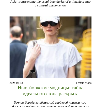
Asia, transcending the usual boundaries of a timepiece into
a cultural phenomenon.
2026-04-18
Female Moda
Нью-йоркские модницы: тайна
идеального топа раскрыта
Вечная борьба за идеальный гардероб привела нью-
йоркских модниц к открытию: простой топ стал их