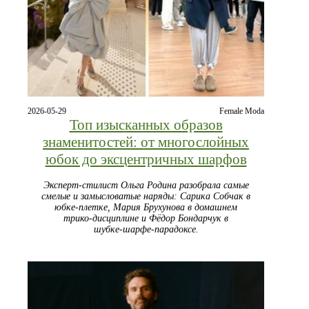
2026-05-29
Female Moda
Топ изысканных образов
знаменитостей: от многослойных
юбок до эксцентричных шарфов
Эксперт‑стилист Ольга Родина разобрала самые
смелые и замысловатые наряды: Сарика Собчак в
юбке‑плетке, Мария Брухунова в домашнем
трико‑дисциплине и Фёдор Бондарчук в
шубке‑шарфе‑парадоксе.