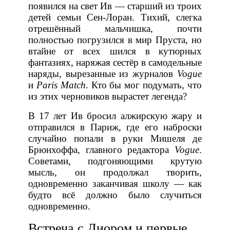
появился на свет Ив — старший из троих
детей семьи Сен-Лоран. Тихий, слегка
отрешённый мальчишка, почти
полностью погрузился в мир Пруста, но
втайне от всех шился в кутюрных
фантазиях, наряжая сестёр в самодельные
наряды, вырезанные из журналов
Vogue
и
Paris Match
. Кто бы мог подумать, что
из этих черновиков вырастет легенда?
В 17 лет Ив бросил алжирскую жару и
отправился в Париж, где его наброски
случайно попали в руки Мишеля де
Брюнхоффа, главного редактора
Vogue
.
Советами, подгоняющими крутую
мысль, он продолжал творить,
одновременно заканчивая школу — как
будто всё должно было случиться
одновременно.
Встреча с Диором и первые