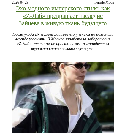
2026-04-29
Female Moda
Эхо модного имперского стиля: как
«Z-Лаб» превращает наследие
Зайцева в живую ткань будущего
После ухода Вячеслава Зайцева его ученики не позволили
легенде угаснуть. В Москве заработала лаборатория
«Z-Лаб», ставшая не просто цехом, а манифестом
верности стилю великого кутюрье.