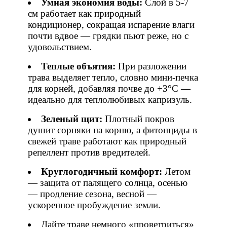
Умная экономия воды:
Слой в 5-7
см работает как природный
кондиционер, сокращая испарение влаги
почти вдвое — грядки пьют реже, но с
удовольствием.
Теплые объятия:
При разложении
трава выделяет тепло, словно мини-печка
для корней, добавляя почве до +3°С —
идеально для теплолюбивых капризуль.
Зеленый щит:
Плотный покров
душит сорняки на корню, а фитонциды в
свежей траве работают как природный
репеллент против вредителей.
Круглогодичный комфорт:
Летом
— защита от палящего солнца, осенью
— продление сезона, весной —
ускоренное пробуждение земли.
Дайте траве немного «проветриться»