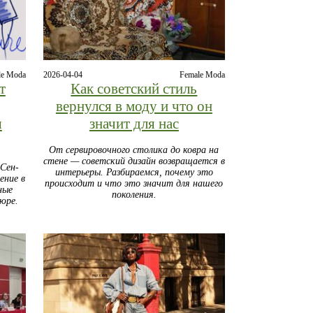
le Moda
2026-04-04
Female Moda
т
Как советский стиль
вернулся в моду и что он
я
значит для нас
От сервировочного столика до ковра на
стене — советский дизайн возвращается в
 Сен-
интерьеры. Разбираемся, почему это
ение в
происходит и что это значит для нашего
ные
поколения.
ьюре.