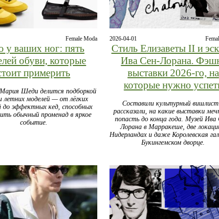
Female Moda
2026-04-01
Fema
о у ваших ног: пять
Стиль Елизаветы II и эс
елей обуви, которые
Ива Сен-Лорана. Фэш
стоит примерить
выставки 2026-го, на
которые нужно успет
Мария Шеди делится подборкой
и летних моделей — от лёгких
Составили культурный вишлист
й до эффектных кед, способных
рассказали, на какие выставки ме
ить обычный променад в яркое
попасть до конца года. Музей Ива 
событие.
Лорана в Марракеше, две локаци
Нидерландах и даже Королевская гал
Букингемском дворце.