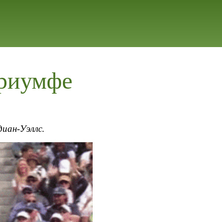
триумфе
диан-Уэллс.