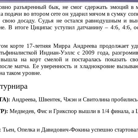
овно разъяренный бык, не смог сдержать эмоций в 
 подачи во втором сете он ударил мячом в сумку соп
 свою досаду. Судья не остался равнодушным и вы
ие. В итоге Циципас уступил датчанину – 4:6, 4:6, о
ом корте 17-летняя Мирра Андреева продолжает уд
тьфиналисткой Индиан-Уэллс с 2009 года, разгроми
 вышла на корт смелой и постаралась показать св
после матча. Ее уверенность и хладнокровие вызыва
на таком уровне.
 турнира
TA):
Андреева, Швентек, Чжэн и Свитолина пробились 
P):
Медведев, Фис и Грикспор вышли в 1/4 финала, а 
:
Тьен, Опелка и Давидович-Фокина успешно стартовал