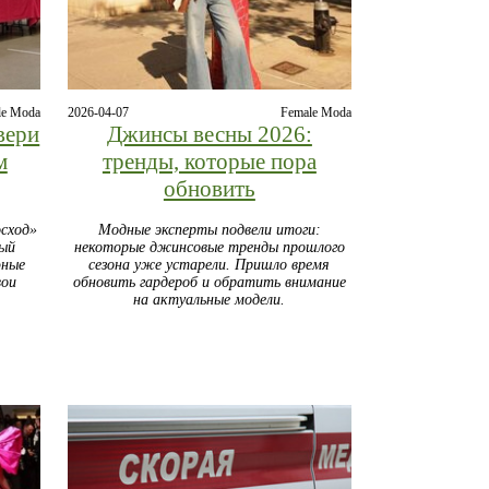
le Moda
2026-04-07
Female Moda
вери
Джинсы весны 2026:
м
тренды, которые пора
обновить
сход»
Модные эксперты подвели итоги:
ый
некоторые джинсовые тренды прошлого
юные
сезона уже устарели. Пришло время
вои
обновить гардероб и обратить внимание
на актуальные модели.