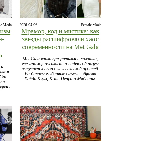
le Moda
2026-05-06
Female Moda
кизы
Мрамор, код и мистика: как
н-
звезды расшифровали хаос
современности на Met Gala
ь
Met Gala вновь превратился в полотно,
где мрамор оживает, а цифровой разум
 и
вступает в спор с человеческой иронией.
чтаем
Разбираем глубинные смыслы образов
Сен-
Хайди Клум, Кэти Перри и Мадонны.
и в
ерея в