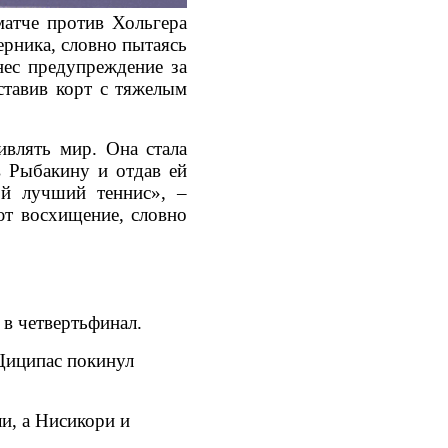
матче против Хольгера
ерника, словно пытаясь
нес предупреждение за
ставив корт с тяжелым
ивлять мир. Она стала
в Рыбакину и отдав ей
ой лучший теннис», –
ют восхищение, словно
в четвертьфинал.
Циципас покинул
и, а Нисикори и