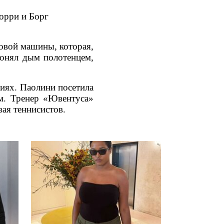
орри и Борг
овой машины, которая,
гонял дым полотенцем,
иях. Паолини посетила
м. Тренер «Ювентуса»
ая теннисистов.