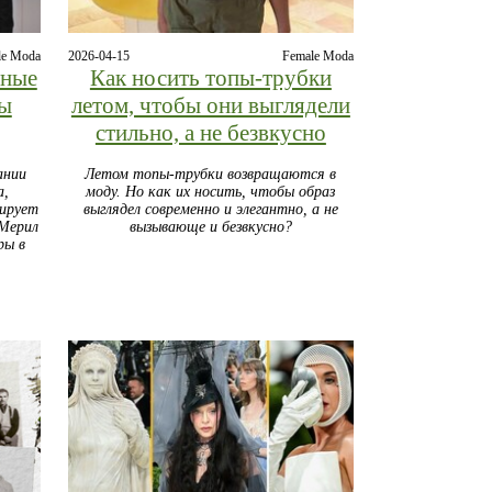
le Moda
2026-04-15
Female Moda
рные
Как носить топы-трубки
мы
летом, чтобы они выглядели
стильно, а не безвкусно
ании
Летом топы-трубки возвращаются в
а,
моду. Но как их носить, чтобы образ
рирует
выглядел современно и элегантно, а не
 Мерил
вызывающе и безвкусно?
ры в