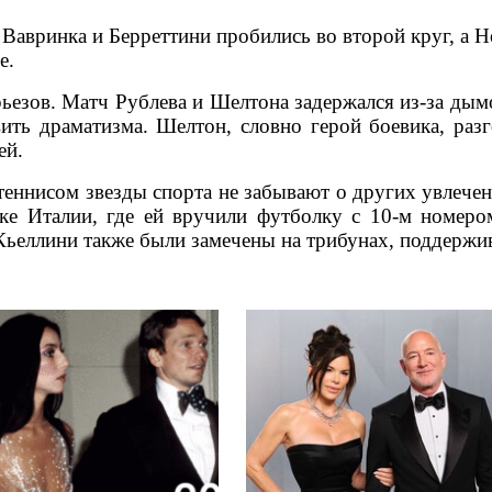
Вавринка и Берреттини пробились во второй круг, а Н
е.
рьезов. Матч Рублева и Шелтона задержался из-за дым
ить драматизма. Шелтон, словно герой боевика, раз
ей.
теннисом звезды спорта не забывают о других увлечен
ке Италии, где ей вручили футболку с 10-м номеро
ьеллини также были замечены на трибунах, поддержив