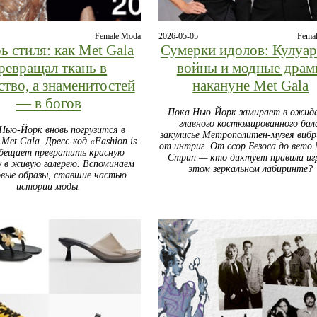
Female Moda
2026-05-05
Fema
ь стиля: как Met Gala
Сумерки идолов: Кулуа
ревращал ткань в
войны и модные дра
ство, а знаменитостей
накануне Met Gala
— в богов
Пока Нью-Йорк замирает в ожид
главного костюмированного бал
Нью-Йорк вновь погрузится в
закулисье Метрополитен-музея виб
Met Gala. Дресс-код «Fashion is
от интриг. От ссор Безоса до вето
обещает превратить красную
Стрип — кто диктует правила иг
 в живую галерею. Вспоминаем
этом зеркальном лабиринте?
вые образы, ставшие частью
истории моды.