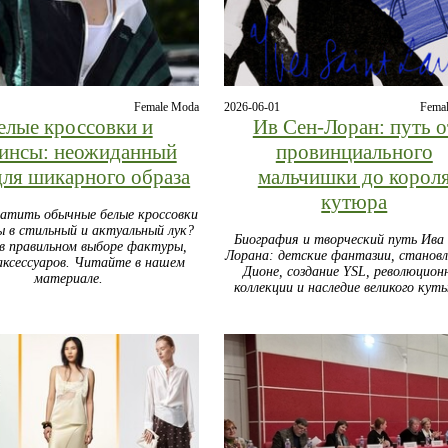
Female Moda
2026-06-01
Fema
елые кроссовки и
Ив Сен-Лоран: путь о
гинсы: неожиданный
провинциального
для шикарного образа
мальчишки до корол
кутюра
ратить обычные белые кроссовки
сы в стильный и актуальный лук?
Биография и творческий путь Ива
в правильном выборе фактуры,
Лорана: детские фантазии, становл
аксессуаров. Читайте в нашем
Дионе, создание YSL, революцион
материале.
коллекции и наследие великого кут