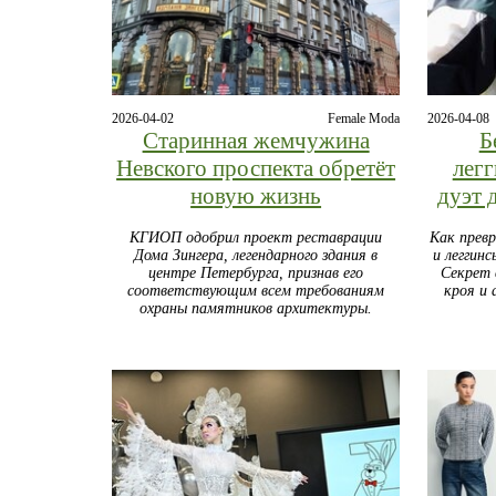
2026-04-02
Female Moda
2026-04-08
Старинная жемчужина
Б
Невского проспекта обретёт
лег
новую жизнь
дуэт 
КГИОП одобрил проект реставрации
Как прев
Дома Зингера, легендарного здания в
и леггин
центре Петербурга, признав его
Секрет 
соответствующим всем требованиям
кроя и 
охраны памятников архитектуры.