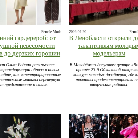
Female Moda
2026-04-20
Fema
нний гардерероб: от
В Ленобласти открыли д
душной невесомости
талантливым молоды
в до дерзких горошин
модельерам
ст Ольга Родина раскрывает
В Молодёжно-досуговом центре «Во
 трансформации образа в новом
прошёл 23-й Областной открыт
знайте, как гипертрофированные
конкурс молодых дизайнеров, где 
 винтажные мотивы перевернут
таланты продемонстрировали с
ше представление о стиле.
творческие работы.