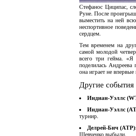
Стефанос Циципас, сл
Руне. После проигрыша
выместить на ней всю
неспортивное поведен
сердцем.
Тем временем на друг
самой молодой четвер
всего три гейма. «Я
поделилась Андреева 
она играет не впервые 
Другие события
Индиан-Уэллс (W
Индиан-Уэллс (AT
турнир.
Делрей-Бич (ATP)
Шевченко выбыли.