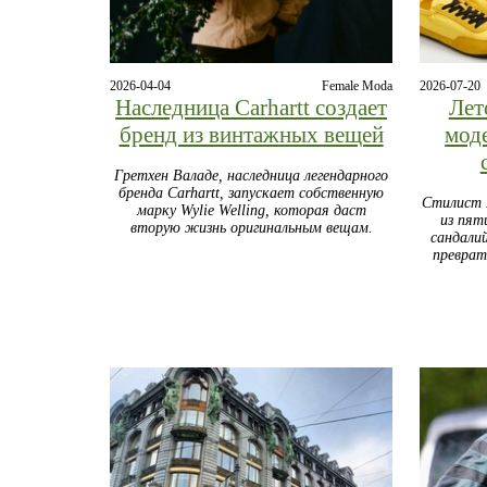
2026-04-04
Female Moda
2026-07-20
Наследница Carhartt создает
Лет
бренд из винтажных вещей
мод
Гретхен Валаде, наследница легендарного
бренда Carhartt, запускает собственную
Стилист 
марку Wylie Welling, которая даст
из пят
вторую жизнь оригинальным вещам.
сандали
преврат