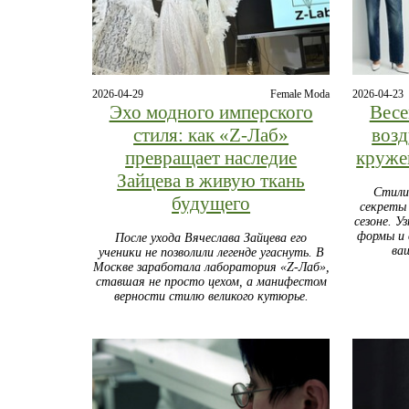
2026-04-29
Female Moda
2026-04-23
Эхо модного имперского
Весе
стиля: как «Z-Лаб»
воз
превращает наследие
круже
Зайцева в живую ткань
Стили
будущего
секреты
сезоне. У
формы и
После ухода Вячеслава Зайцева его
ва
ученики не позволили легенде угаснуть. В
Москве заработала лаборатория «Z-Лаб»,
ставшая не просто цехом, а манифестом
верности стилю великого кутюрье.