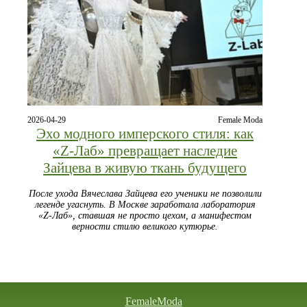
2026-04-29
Female Moda
Эхо модного имперского стиля: как
«Z-Лаб» превращает наследие
Зайцева в живую ткань будущего
После ухода Вячеслава Зайцева его ученики не позволили
легенде угаснуть. В Москве заработала лаборатория
«Z-Лаб», ставшая не просто цехом, а манифестом
верности стилю великого кутюрье.
FemaleModa