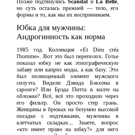
Позже подтянулись
Scandal
и
La Belle
,
но суть осталась прежней — тело, его
формы и то, как мы их воспринимаем.
Юбка для мужчины:
Андрогинность как норма
1985 год. Коллекция «Et Dieu créa
l'homme». Вот это был переполох. Готье
показал юбку не как этнографическую
забаву или каприз моды, а как базу. Это
был полноценный элемент мужского
силуэта. Видели Дэвида Бэкхема в
саронге? Или Брэда Питта в килте на
обложке? Всё, всё это проходило через
его фильтр. Он просто стер грань.
Женщины в брюках на безумно высокой
посадке с подтяжками, мужчины в
клетчатых складках... Знаете, вопрос
«кто имеет право на юбку?» для него