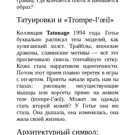
границ. Где кончается плоть и начинается
образ?
Татуировки и «Trompe-l’œil»
Коллекция
Tatouage
1994 года. Готье
буквально расписал тела моделей, как
хулиганский холст. Трайблы, японские
драконы, славянские мотивы — всё это
просвечивало сквозь тончайшую сетку.
Кожа стала нарративом идентичности.
Потом этот прием плавно перетек в игры
с оп-артом. Принты начали врать нам на
глазах: рисовали несуществующие
мышцы или корсеты прямо на живом
теле (trompe-l’œil). Может ли одежда
стать второй кожей? У Готье она ею
стала. Она дышала, она изменялась, она
жила своей жизнью.
Архитектурный символ: