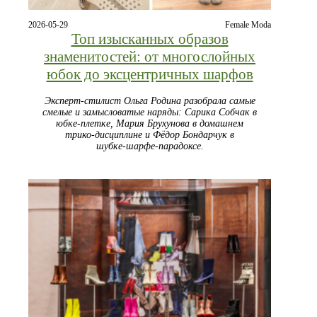
2026-05-29
Female Moda
Топ изысканных образов
знаменитостей: от многослойных
юбок до эксцентричных шарфов
Эксперт‑стилист Ольга Родина разобрала самые
смелые и замысловатые наряды: Сарика Собчак в
юбке‑плетке, Мария Брухунова в домашнем
трико‑дисциплине и Фёдор Бондарчук в
шубке‑шарфе‑парадоксе.